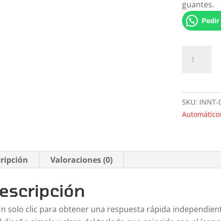
guantes.
Pedir
Botonera
alámbrica
cantidad
SKU:
INNT-
Automático
ripción
Valoraciones (0)
escripción
n solo clic para obtener una respuesta rápida independie