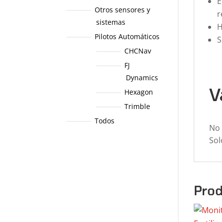
E
Otros sensores y
r
sistemas
H
Pilotos Automáticos
S
CHCNav
FJ
Dynamics
V
Hexagon
Trimble
Todos
No 
Sol
Prod