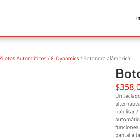
I
Pilotos Automáticos
/
FJ Dynamics
/ Botonera alámbrica
Bot
$
358,
Un teclado
alternativ
habilitar 
automática
funciones,
pantalla t