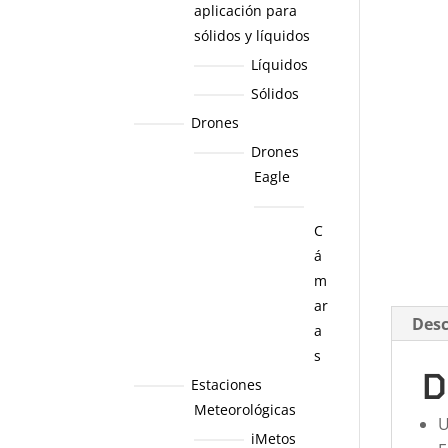
aplicación para
sólidos y líquidos
Líquidos
Sólidos
Drones
Drones
Eagle
C
á
m
ar
Desc
a
s
D
Estaciones
Meteorológicas
U
iMetos